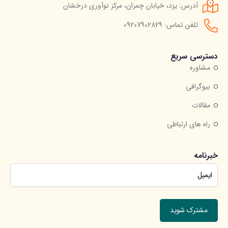
آدرس: یزد، خیابان چمران، مرکز نوآوری درخشان
تلفن تماس: 09207902829
دسترسی سریع
مشاوره
بیوگرافی
مقالات
راه های ارتباطی
خبرنامه
جهت عضویت در خبرنامه ایمیل خود را وارد کنید.