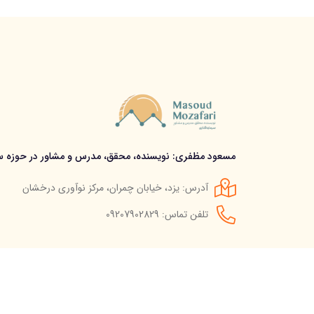
مسعود مظفری: نویسنده، محقق، مدرس و مشاور در حوزه سر
آدرس: یزد، خیابان چمران، مرکز نوآوری درخشان
تلفن تماس: 09207902829
© استفاده از مطالب سایت تنها با درج لینک مستقیم به آن م