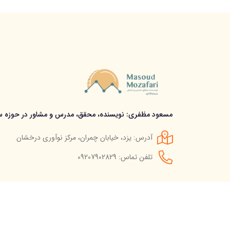
مسعود مظفری: نویسنده، محقق، مدرس و مشاور در حوزه سر
آدرس: یزد، خیابان چمران، مرکز نوآوری درخشان
تلفن تماس: 09207902829
© استفاده از مطالب سایت تنها با درج لینک مستقیم به آن م