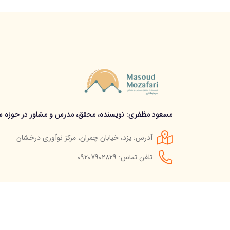
مسعود مظفری: نویسنده، محقق، مدرس و مشاور در حوزه سر
آدرس: یزد، خیابان چمران، مرکز نوآوری درخشان
تلفن تماس: 09207902829
© استفاده از مطالب سایت تنها با درج لینک مستقیم به آن م