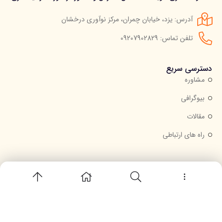
آدرس: یزد، خیابان چمران، مرکز نوآوری درخشان
تلفن تماس: 09207902829
دسترسی سریع
مشاوره
بیوگرافی
مقالات
راه های ارتباطی
خبرنامه
جهت عضویت در خبرنامه ایمیل خود را وارد کنید.