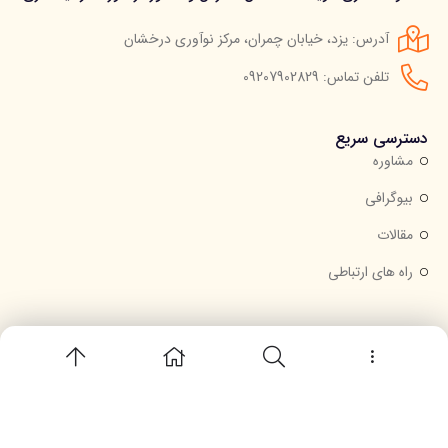
آدرس: یزد، خیابان چمران، مرکز نوآوری درخشان
تلفن تماس: 09207902829
دسترسی سریع
مشاوره
بیوگرافی
مقالات
راه های ارتباطی
خبرنامه
جهت عضویت در خبرنامه ایمیل خود را وارد کنید.