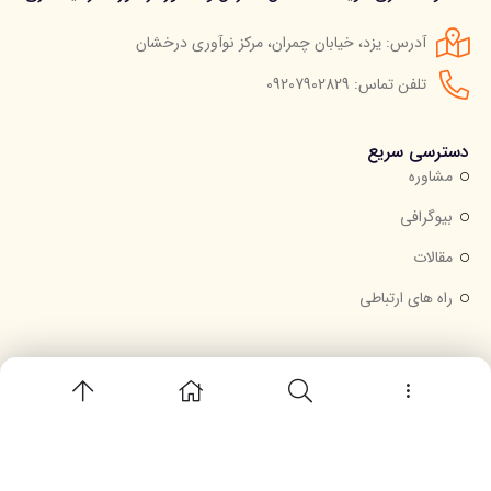
آدرس: یزد، خیابان چمران، مرکز نوآوری درخشان
تلفن تماس: 09207902829
دسترسی سریع
مشاوره
بیوگرافی
مقالات
راه های ارتباطی
خبرنامه
جهت عضویت در خبرنامه ایمیل خود را وارد کنید.