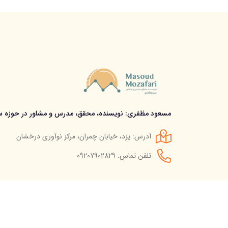
مسعود مظفری: نویسنده، محقق، مدرس و مشاور در حوزه سر
آدرس: یزد، خیابان چمران، مرکز نوآوری درخشان
تلفن تماس: 09207902829
© استفاده از مطالب سایت تنها با درج لینک مستقیم به آن م