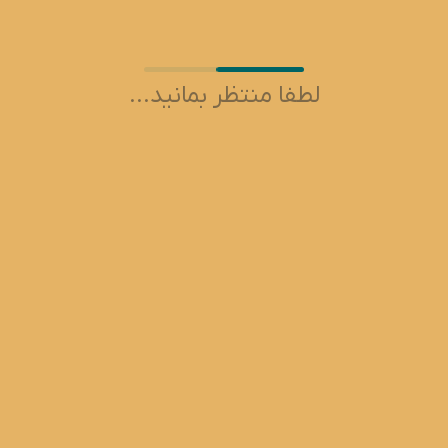
© استفاده از مطالب سایت تنها با درج
لینک مستقیم به آن مطلب مجاز
لطفا منتظر بمانید...
است.
مسعود مظفری: نویسنده، محقق، مدرس و مشاور در حوزه سرمایه‌گذاری
آدرس: یزد، خیابان چمران، مرکز نوآوری درخشان
تلفن تماس: 09207902829