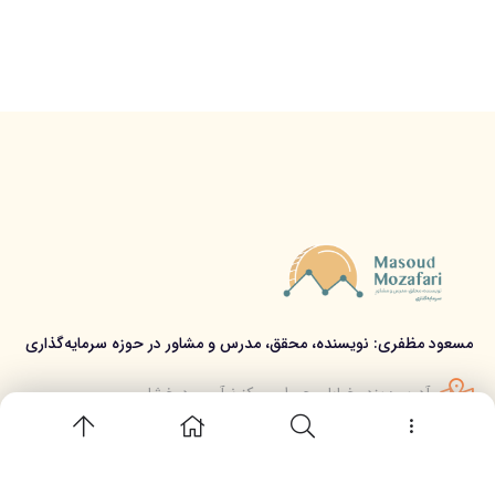
مسعود مظفری: نویسنده، محقق، مدرس و مشاور در حوزه سرمایه‌گذاری
آدرس: یزد، خیابان چمران، مرکز نوآوری درخشان
تلفن تماس: 09207902829